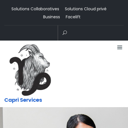
Skip
Solutions Collaboratives
Solutions Cloud privé
to
Business
Facelift
content
Capri Services