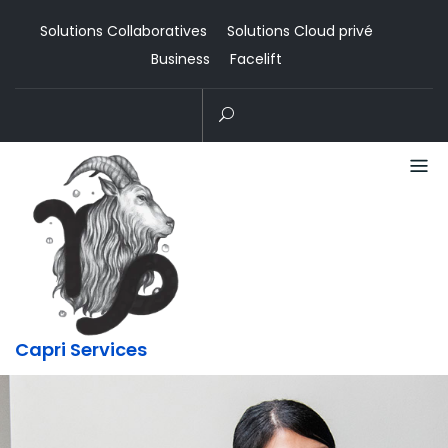
Skip
Solutions Collaboratives
Solutions Cloud privé
to
Business
Facelift
content
Capri Services